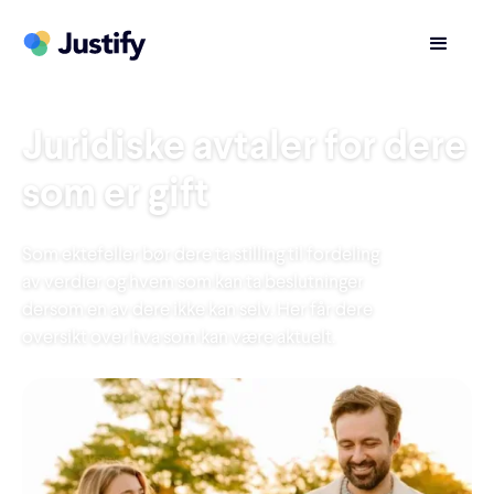
Juridiske avtaler for dere
som er gift
Som ektefeller bør dere ta stilling til fordeling
av verdier og hvem som kan ta beslutninger
dersom en av dere ikke kan selv. Her får dere
oversikt over hva som kan være aktuelt.