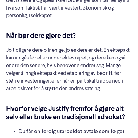
delvis særeie og spesifikke fordelinger som tar hensyn til
hva som faktisk har vært investert, økonomisk og
personlig, i selskapet.
Når bør dere gjøre det?
Jo tidligere dere blir enige, jo enklere er det. En ektepakt
kan inngås før eller under ekteskapet, og dere kan også
endre den senere, hvis behovene endrer seg. Mange
velger å inngå ektepakt ved etablering av bedrift, før
større investeringer, eller når én part skal trappe ned i
arbeidslivet for å støtte den andres satsing.
Hvorfor velge Justify fremfor å gjøre alt
selv eller bruke en tradisjonell advokat?
Du får en ferdig utarbeidet avtale som følger