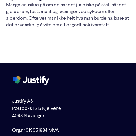
Mange er usikre på om de har det juridiske på stell når det
gjelder arv, testament og løsninger ved sykdom eller
alderdom. Ofte vet man ikke helt hva man burde ha, bare at
det er vanskelig å vite om alt er godt nok ivaretatt.
Justify AS
Postboks 1515 Kjelvene
4093 Stavanger
Org.nr 919951834 MVA