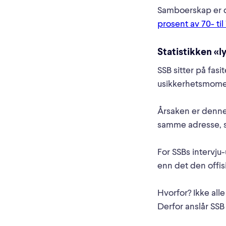
Samboerskap er de
prosent av 70- ti
Statistikken «l
SSB sitter på fas
usikkerhetsmome
Årsaken er denne,
samme adresse, 
For SSBs intervju-
enn det den offisi
Hvorfor? Ikke all
Derfor anslår SSB