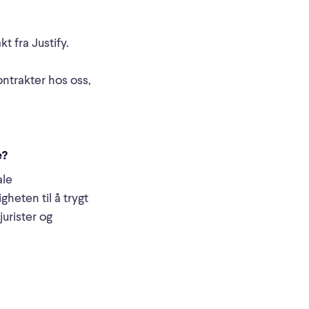
t fra Justify.
ntrakter hos oss,
e?
ale
gheten til å trygt
jurister og