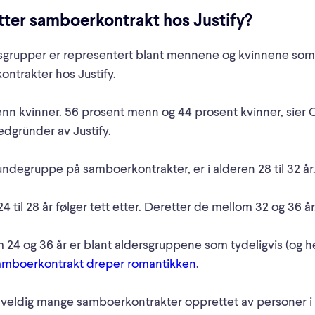
ter samboerkontrakt hos Justify?
rsgrupper er representert blant mennene og kvinnene som
ontrakter hos Justify.
 enn kvinner. 56 prosent menn og 44 prosent kvinner, sier O
dgründer av Justify.
kundegruppe på samboerkontrakter, er i alderen 28 til 32 år
 til 28 år følger tett etter. Deretter de mellom 32 og 36 år,
4 og 36 år er blant aldersgruppene som tydeligvis (og he
samboerkontrakt dreper romantikken
.
 veldig mange samboerkontrakter opprettet av personer i a