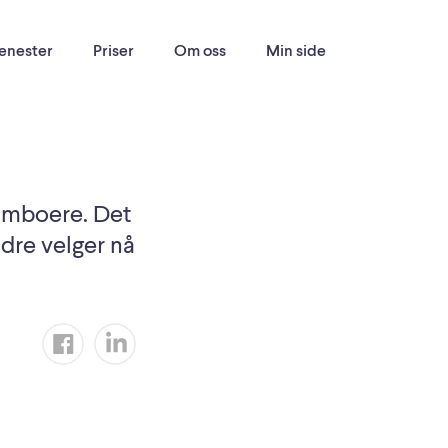
enester
Priser
Om oss
Min side
samboere. Det
eldre velger nå