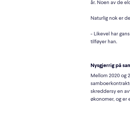
år. Noen av de el
Naturlig nok er d
- Likevel har gan
tilføyer han.
Nysgjerrig på sa
Mellom 2020 og 20
samboerkontrakt
skreddersy en avt
økonomer, og er et