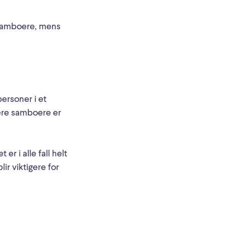
 samboere, mens
ersoner i et
lere samboere er
r i alle fall helt
blir viktigere for