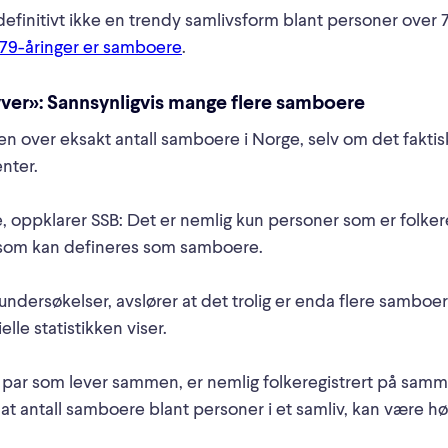
finitivt ikke en trendy samlivsform blant personer over 7
l 79-åringer er samboere
.
yver»:
Sannsynligvis mange flere samboere
iten over eksakt antall samboere i Norge, selv om det fakti
nter.
 oppklarer SSB: Det er nemlig kun personer som er folkere
som kan defineres som samboere.
undersøkelser, avslører at det trolig er enda flere samboer
elle statistikken viser.
e par som lever sammen, er nemlig folkeregistrert på sam
 at antall samboere blant personer i et samliv, kan være h