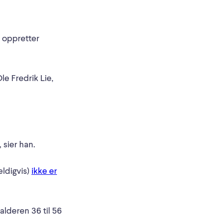
 oppretter
le Fredrik Lie,
.
 sier han.
ldigvis)
ikke er
lderen 36 til 56