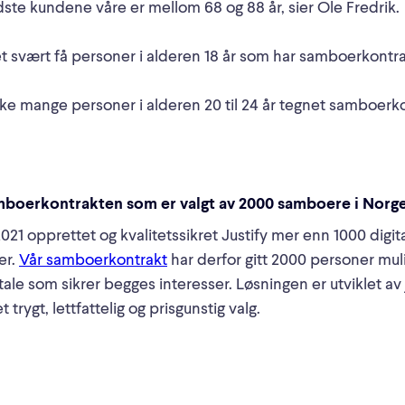
dste kundene våre er mellom 68 og 88 år, sier Ole Fredrik.
et svært få personer i alderen 18 år som har samboerkontrak
ske mange personer i alderen 20 til 24 år tegnet samboerko
mboerkontrakten som er valgt av 2000 samboere i Norg
21 opprettet og kvalitetssikret Justify mer enn 1000 digit
er.
Vår samboerkontrakt
har derfor gitt 2000 personer muli
ale som sikrer begges interesser. Løsningen er utviklet av 
 trygt, lettfattelig og prisgunstig valg.