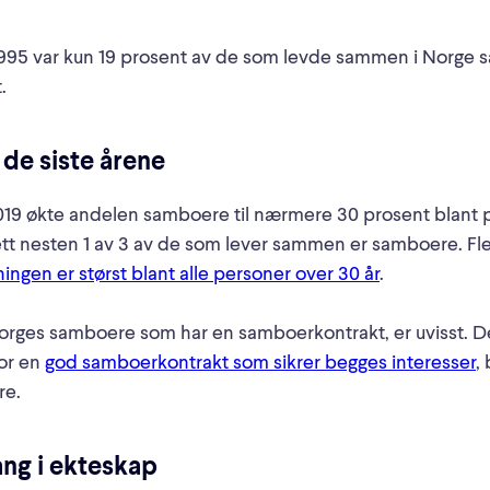
995 var kun 19 prosent av de som levde sammen i Norge
.
 de siste årene
2019 økte andelen samboere til nærmere 30 prosent blant p
lett nesten 1 av 3 av de som lever sammen er samboere. F
ingen er størst blant alle personer over 30 år
.
ges samboere som har en samboerkontrakt, er uvisst. Det e
for en
god samboerkontrakt som sikrer begges interesser
, 
re.
ng i ekteskap