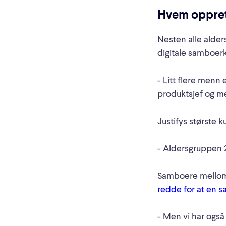
Hvem oppret
Nesten alle alde
digitale samboerk
- Litt flere menn
produktsjef og me
Justifys største 
- Aldersgruppen 24
Samboere mellom 2
redde for at en 
- Men vi har også