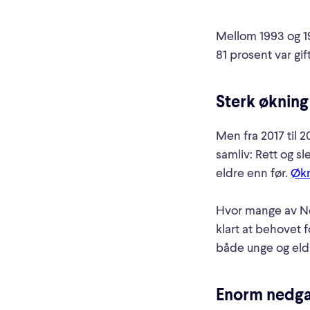
Mellom 1993 og 1
81 prosent var gift
Sterk økning
Men fra 2017 til 
samliv: Rett og s
eldre enn før.
Økn
Hvor mange av Nor
klart at behovet 
både unge og eld
Enorm nedga