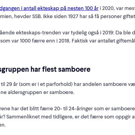
dgangen i antall ekteskap på nesten 100 år
i 2020, var mest
en, hevder SSB. Ikke siden 1927 har så få personer giftet
nde ekteskaps-trenden var tydelig også i 2019: Da ble d
som var 1000 færre enn i 2018. Faktisk var antallet giftemål
sgruppen har flest samboere
il 29 år (som er i et parforhold) har andelen samboere vært 
enne aldersgruppen er samboere.
rene har det blitt færre 20- til 24-åringer som er samboe
r? Sammenliknet med tidligere, er det færre som oppgir at
n.