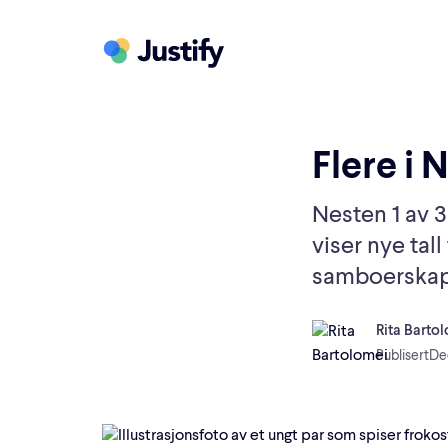
Flere i 
Nesten 1 av 
viser nye tall
samboerskap 
Rita Barto
Publisert
De