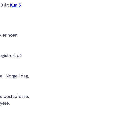
0 år:
Kun 5
sk er noen
gistrert på
e i Norge i dag,
me postadresse.
øyere.