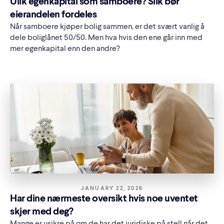
Ulik egenkapital som samboere? Slik bør
eierandelen fordeles
Når samboere kjøper bolig sammen, er det svært vanlig å
dele boliglånet 50/50. Men hva hvis den ene går inn med
mer egenkapital enn den andre?
JANUARY 22, 2026
Har dine nærmeste oversikt hvis noe uventet
skjer med deg?
Mange er usikre på om de har det juridiske på stell når det