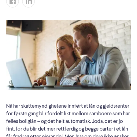
Nå har skattemyndighetene innført at lån og gjeldsrenter
for første gang blir fordelt likt mellom samboere som har
felles boliglån – og det helt automatisk. Joda, det er jo
fint, for da blir det mer rettferdig og begge parter i et lån
får fradrag etter eierandel. Men hva om dere ikke ønsker