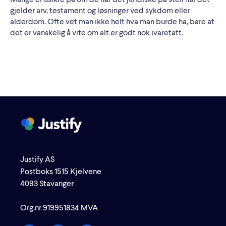
gjelder arv, testament og løsninger ved sykdom eller
alderdom. Ofte vet man ikke helt hva man burde ha, bare at
det er vanskelig å vite om alt er godt nok ivaretatt.
Justify AS
Postboks 1515 Kjelvene
4093 Stavanger
Org.nr 919951834 MVA