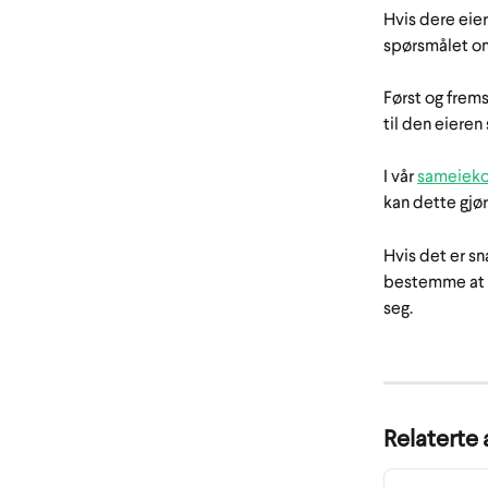
Hvis dere eier
spørsmålet om
Først og frems
til den eieren
I vår 
sameieko
kan dette gjø
Hvis det er s
bestemme at bo
seg.
Relaterte a