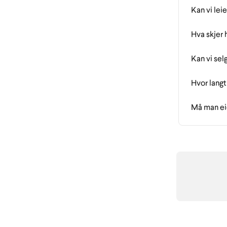
Kan vi lei
Hva skjer 
Kan vi sel
Hvor langt
Må man ei