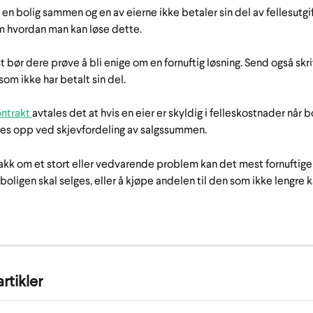
 en bolig sammen og en av eierne ikke betaler sin del av fellesutg
 hvordan man kan løse dette. 
t bør dere prøve å bli enige om en fornuftig løsning. Send også skri
 som ikke har betalt sin del.
ntrakt 
avtales det at hvis en eier er skyldig i felleskostnader når b
res opp ved skjevfordeling av salgssummen.
nakk om et stort eller vedvarende problem kan det mest fornuftige
ligen skal selges, eller å kjøpe andelen til den som ikke lengre k
rtikler