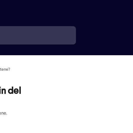
ftene?
in del
ene.