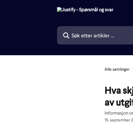
Gå til hovedinnhold
Søk etter artikler ...
Alle samlinger
Hva skj
av utg
Informasjon om
15. september 