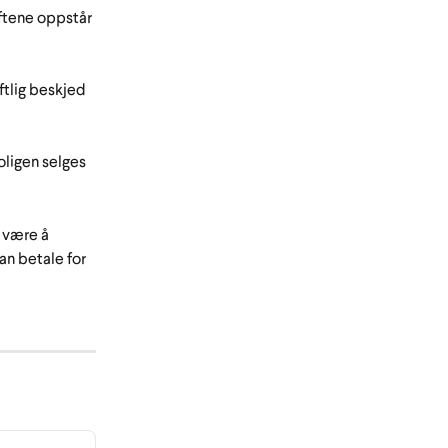
iftene oppstår 
ftlig beskjed 
oligen selges 
 være å 
an betale for 