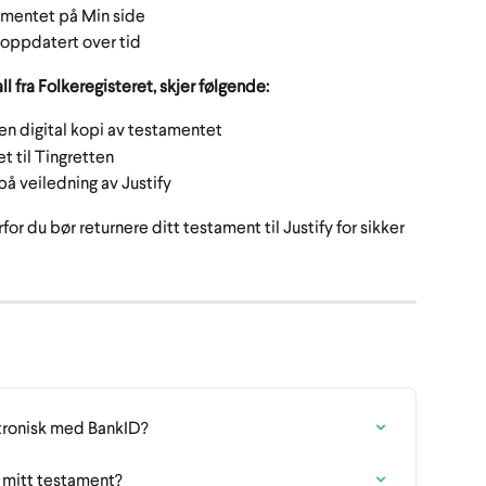
tamentet på Min side
 oppdatert over tid
l fra Folkeregisteret, skjer følgende:
 en digital kopi av testamentet
t til Tingretten
 på veiledning av Justify
for du bør returnere ditt testament til Justify for sikker 
tronisk med BankID?
r mitt testament?