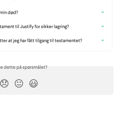
 min død?
ament til Justify for sikker lagring?
er at jeg har fått tilgang til testamentet?
te dette på spørsmålet?
😞
😐
😃