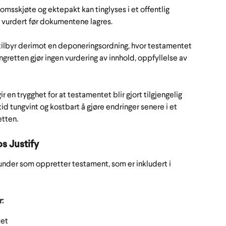
skjøte og ektepakt kan tinglyses i et offentlig 
li vurdert før dokumentene lagres. 
 tilbyr derimot en deponeringsordning, hvor testamentet 
ngretten gjør ingen vurdering av innhold, oppfyllelse av 
 en trygghet for at testamentet blir gjort tilgjengelig 
id tungvint og kostbart å gjøre endringer senere i et 
tten. 
os Justify
 kunder som oppretter testament, som er inkludert i 
r:
tet