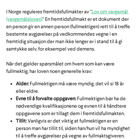
I Norge reguleres fremtidsfullmakter av "
Lov om vergemål 
(vergemålsloven)
" En fremtidsfullmakt er et dokument der 
en person gir en annen person (fullmektigen) rett til å treffe 
bestemte avgjørelser på vedkommendes vegne i en 
fremtidig situasjon der man ikke lenger er i stand til å gi 
samtykke selv, for eksempel ved demens.
Når det gjelder spørsmålet om hvem som kan være 
fullmektig, har loven noen generelle krav:
Alder:
 Fullmektigen må være myndig, det vil si 18 år 
eller eldre.
Evne til å forvalte oppgaven:
 Fullmektigen bør ha de 
nødvendige kvalifikasjonene og evnen til å håndtere 
oppgavene som er tillagt dem i fremtidsfullmakten.
Tillit:
 Vanligvis er det viktig at fullmektigen er en 
person man har tillit til, siden han/hun vil ha myndighet 
til å treffe avgjørelser på vegne av fullmaktsgiveren.