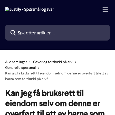
Gå til hovedinnhold
Søk etter artikler ...
Alle samlinger
Gaver og forskudd på arv
Generelle spørsmål
Kan jeg få bruksrett til eiendom selv om denne er overført til ett av
barna som forskudd på arv?
Kan jeg få bruksrett til
eiendom selv om denne er
overført til ett av barna som