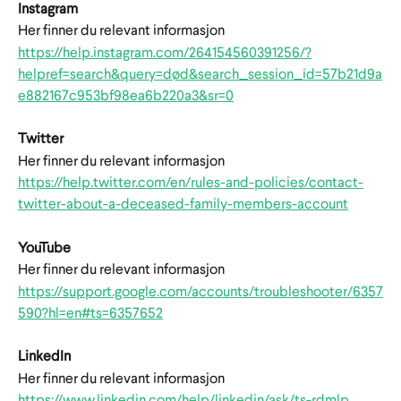
Instagram
Her finner du relevant informasjon
https://help.instagram.com/264154560391256/?
helpref=search&query=død&search_session_id=57b21d9a
e882167c953bf98ea6b220a3&sr=0
Twitter
Her finner du relevant informasjon
https://help.twitter.com/en/rules-and-policies/contact-
twitter-about-a-deceased-family-members-account
YouTube
Her finner du relevant informasjon
https://support.google.com/accounts/troubleshooter/6357
590?hl=en#ts=6357652
LinkedIn
Her finner du relevant informasjon
https://www.linkedin.com/help/linkedin/ask/ts-rdmlp