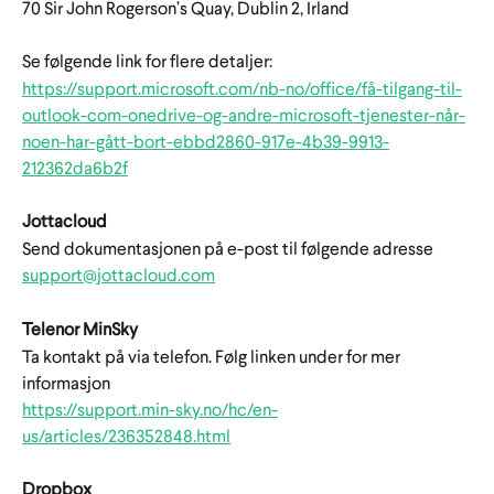
70 Sir John Rogerson’s Quay, Dublin 2, Irland
Se følgende link for flere detaljer:
https://support.microsoft.com/nb-no/office/få-tilgang-til-
outlook-com-onedrive-og-andre-microsoft-tjenester-når-
noen-har-gått-bort-ebbd2860-917e-4b39-9913-
212362da6b2f
Jottacloud
Send dokumentasjonen på e-post til følgende adresse
support@jottacloud.com
Telenor MinSky
Ta kontakt på via telefon. Følg linken under for mer 
informasjon
https://support.min-sky.no/hc/en-
us/articles/236352848.html
Dropbox