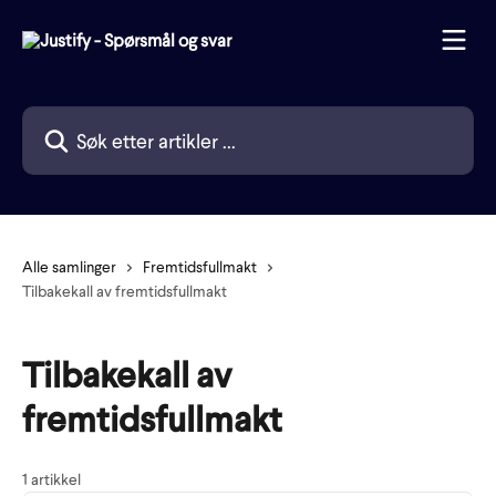
Gå til hovedinnhold
Søk etter artikler ...
Alle samlinger
Fremtidsfullmakt
Tilbakekall av fremtidsfullmakt
Tilbakekall av
fremtidsfullmakt
1 artikkel