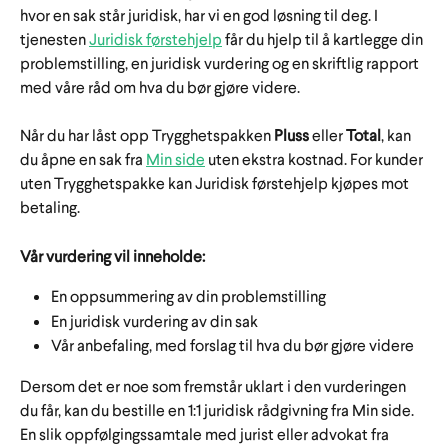
hvor en sak står juridisk, har vi en god løsning til deg. I 
tjenesten 
Juridisk førstehjelp
 får du hjelp til å kartlegge din 
problemstilling, en juridisk vurdering og en skriftlig rapport 
med våre råd om hva du bør gjøre videre.
Når du har låst opp Trygghetspakken 
Pluss
 eller 
Total
, kan 
du åpne en sak fra 
Min side
 uten ekstra kostnad. For kunder 
uten Trygghetspakke kan Juridisk førstehjelp kjøpes mot 
betaling.
Vår vurdering vil inneholde:
En oppsummering av din problemstilling
En juridisk vurdering av din sak
Vår anbefaling, med forslag til hva du bør gjøre videre
Dersom det er noe som fremstår uklart i den vurderingen 
du får, kan du bestille en 1:1 juridisk rådgivning fra Min side. 
En slik oppfølgingssamtale med jurist eller advokat fra 